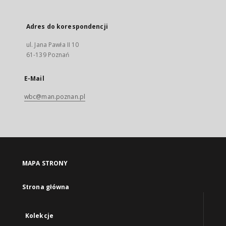
Adres do korespondencji
ul. Jana Pawła II 10
61-139 Poznań
E-Mail
wbc@man.poznan.pl
MAPA STRONY
Strona główna
Kolekcje