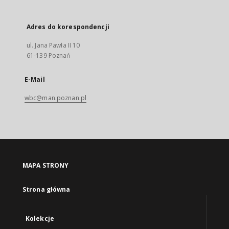
Adres do korespondencji
ul. Jana Pawła II 10
61-139 Poznań
E-Mail
wbc@man.poznan.pl
MAPA STRONY
Strona główna
Kolekcje