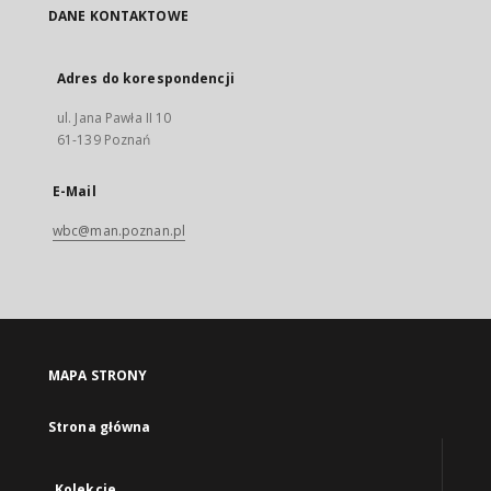
DANE KONTAKTOWE
Adres do korespondencji
ul. Jana Pawła II 10
61-139 Poznań
E-Mail
wbc@man.poznan.pl
MAPA STRONY
Strona główna
Kolekcje