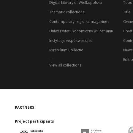
Digital Library of Wielkopolska
Topo
Thematic collections
Title
Contemporary regional magazines
Owne
Uniwersytet Ekonomiczny w Poznaniu
Creat
Instytucje współtworzące
Contr
Mirabilium Collectio
Newsp
...
Editi
View all collections
PARTNERS
Project participants