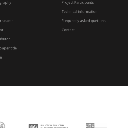
graphy
Project Participants
Technical information
rs name
Frequently asked quetions
or
Contact
ibutor
aper title
on