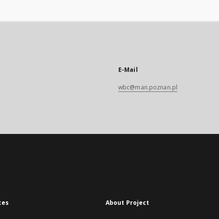
E-Mail
wbc@man.poznan.pl
xes
About Project