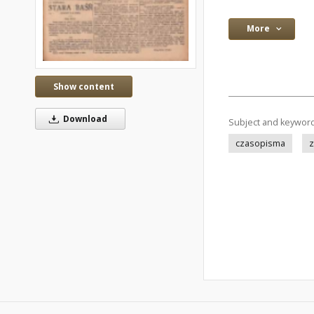
More
Show content
Download
Subject and keywor
czasopisma
z