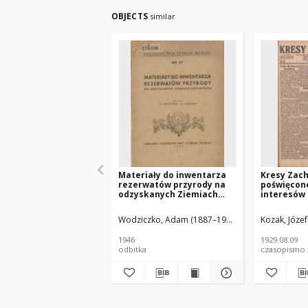
OBJECTS
similar
Materiały do inwentarza
Kresy Zac
rezerwatów przyrody na
poświęcon
odzyskanych Ziemiach
interesów
Zachodnich
zachodnic
Polski 1929
Wodziczko, Adam (1887–1948)
Czubiński, Z. (1
Kozak, Józe
1946
1929.08.09
odbitka
czasopismo