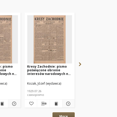
e: pismo
Kresy Zachodnie: pismo
Kresy Zachodnie: pi
onie
poświęcone obronie
poświęcone obronie
dowych na
interesów narodowych na
interesów narodowyc
miach
zachodnich ziemiach
zachodnich ziemiach
4 R.7 Nr167
Polski 1929.07.26 R.7 Nr169
Polski 1929.07.23 R.7 
awca)
Kozak, Józef (wydawca)
Kozak, Józef (wydawca)
1929.07.26
1929.07.23
czasopismo
czasopismo
More