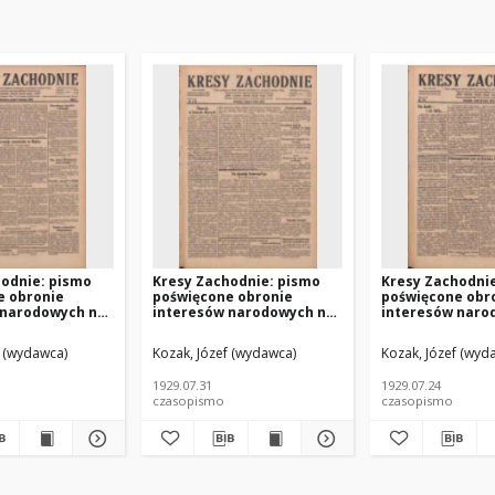
hodnie: pismo
Kresy Zachodnie: pismo
Kresy Zachodni
e obronie
poświęcone obronie
poświęcone obr
 narodowych na
interesów narodowych na
interesów naro
h ziemiach
zachodnich ziemiach
zachodnich zie
.08.09 R.7 Nr181
Polski 1929.07.31 R.7 Nr173
Polski 1929.07.2
912–1967)
f (wydawca)
Kozak, Józef (wydawca)
Kozak, Józef (wyd
1929.07.31
1929.07.24
czasopismo
czasopismo