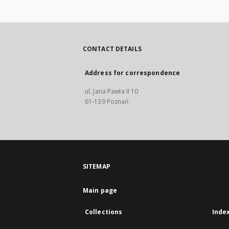
CONTACT DETAILS
Address for correspondence
ul. Jana Pawła II 10
61-139 Poznań
SITEMAP
Main page
Collections
Inde