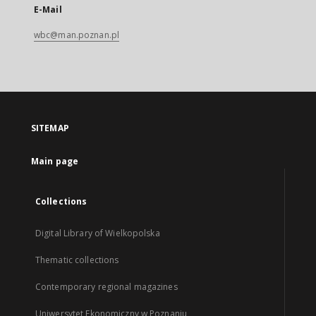
E-Mail
wbc@man.poznan.pl
SITEMAP
Main page
Collections
Digital Library of Wielkopolska
Thematic collections
Contemporary regional magazines
Uniwersytet Ekonomiczny w Poznaniu