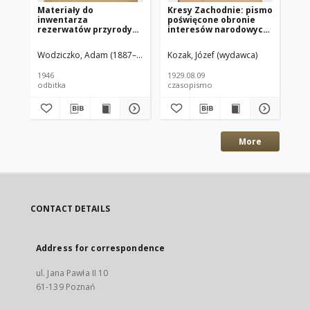
Materiały do
Kresy Zachodnie: pismo
Kr
inwentarza
poświęcone obronie
po
rezerwatów przyrody
interesów narodowych
in
na odzyskanych
na zachodnich
na
Ziemiach Zachodnich
ziemiach Polski
zi
Wodziczko, Adam (1887–1948)
Czubiński, Z. (1912–1967)
Kozak, Józef (wydawca)
Koz
1929.08.09 R.7 Nr181
192
1946
1929.08.09
192
odbitka
czasopismo
cz
More
CONTACT DETAILS
Address for correspondence
ul. Jana Pawła II 10
61-139 Poznań