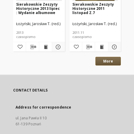
Sierakowskie Zeszyty
Sierakowskie Zeszyty
Si
Historyczne 2013 lipiec
Historyczne 2011
Hi
: Wydanie albumowe
listopad Z.7
gr
Łożyński, Jarosław T. (red.)
Łożyński, Jarosław T. (red.)
Łoż
2013
2011.11
201
czasopismo
czasopismo
cz
More
CONTACT DETAILS
Address for correspondence
ul. Jana Pawła II 10
61-139 Poznań