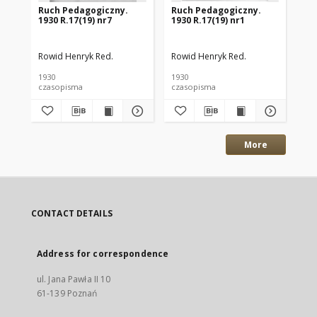
Ruch Pedagogiczny.
Ruch Pedagogiczny.
Ru
1930 R.17(19) nr7
1930 R.17(19) nr1
192
Rowid Henryk Red.
Rowid Henryk Red.
Row
1930
1930
192
czasopisma
czasopisma
cza
More
CONTACT DETAILS
Address for correspondence
ul. Jana Pawła II 10
61-139 Poznań