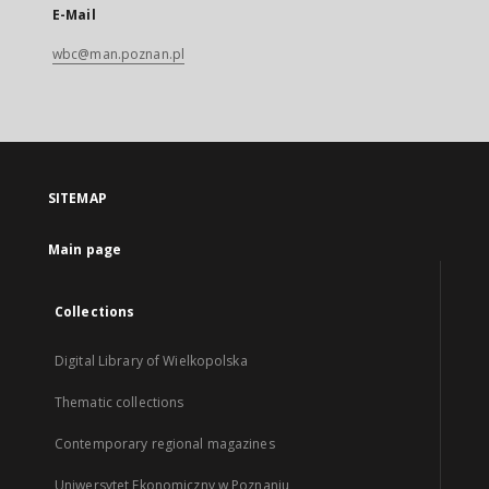
E-Mail
wbc@man.poznan.pl
SITEMAP
Main page
Collections
Digital Library of Wielkopolska
Thematic collections
Contemporary regional magazines
Uniwersytet Ekonomiczny w Poznaniu