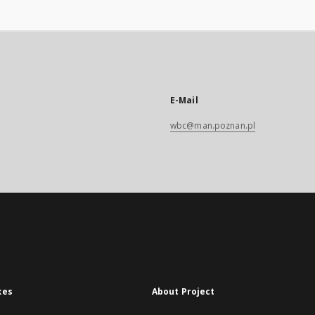
E-Mail
wbc@man.poznan.pl
xes
About Project