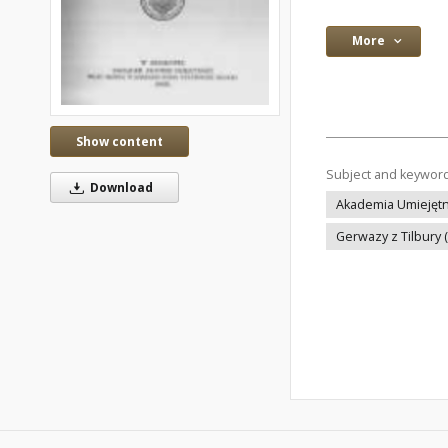
More
Show content
Subject and keywor
Download
Akademia Umiejętn
Gerwazy z Tilbury 