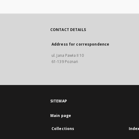
CONTACT DETAILS
Address for correspondence
ul. Jana Pawła II 10
61-139 Poznań
SITEMAP
Main page
Collections
Inde