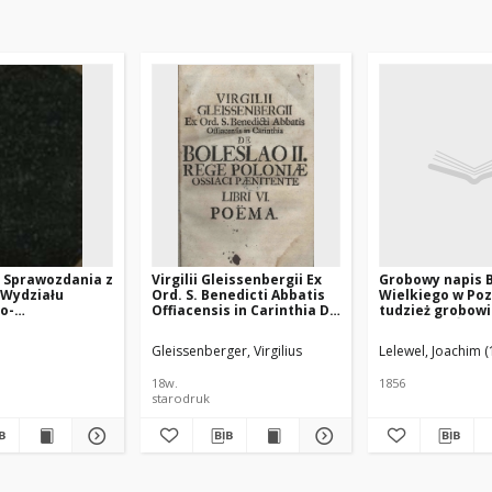
 Sprawozdania z
Virgilii Gleissenbergii Ex
Grobowy napis 
 Wydziału
Ord. S. Benedicti Abbatis
Wielkiego w Poz
o-
Offiacensis in Carinthia De
tudzież grobow
nego Akademii
Boleslao II rege Poloniae
Bolesława Śmia
ści
ossiaci paenitente libri VI.
Ossjaku.
Gleissenberger, Virgilius
Lelewel, Joachim 
Poëma
18w.
1856
starodruk