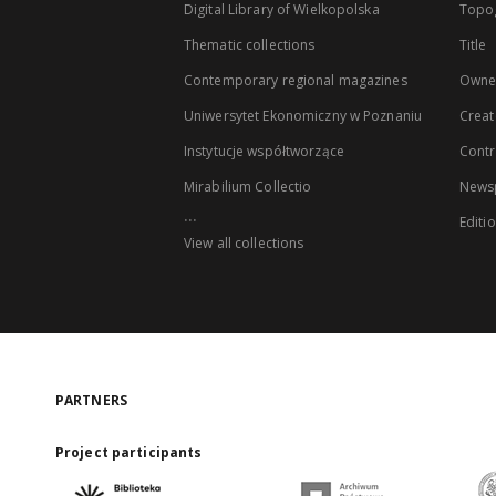
Digital Library of Wielkopolska
Topo
Thematic collections
Title
Contemporary regional magazines
Owne
Uniwersytet Ekonomiczny w Poznaniu
Creat
Instytucje współtworzące
Contr
Mirabilium Collectio
Newsp
...
Editi
View all collections
PARTNERS
Project participants