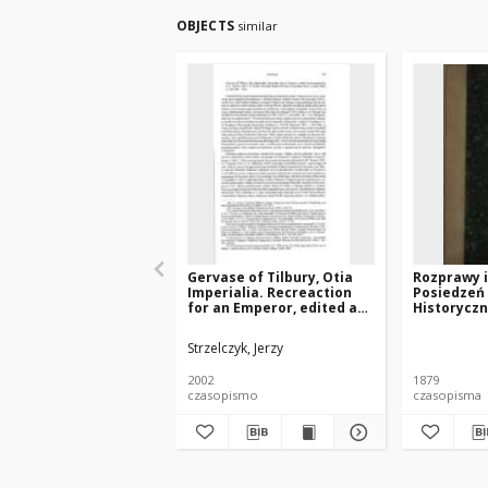
OBJECTS
similar
Gervase of Tilbury, Otia
Rozprawy i
Imperialia. Recreaction
Posiedzeń
for an Emperor, edited and
Historyczn
translated by S. E. Banks, J.
Filozoficz
W. Binns, Oxford 2002
Umiejętno
Strzelczyk, Jerzy
2002
1879
czasopismo
czasopisma