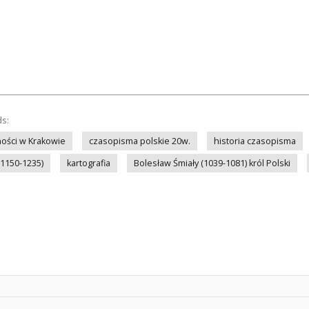
ds:
ości w Krakowie
czasopisma polskie 20w.
historia czasopisma
(1150-1235)
kartografia
Bolesław Śmiały (1039-1081) król Polski