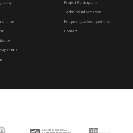
graphy
Project Participants
Technical information
rs name
Frequently asked quetions
or
Contact
ibutor
aper title
on