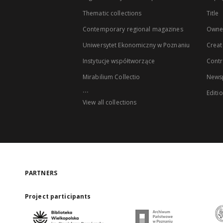
Thematic collections
Title
Contemporary regional magazines
Owne
Uniwersytet Ekonomiczny w Poznaniu
Creat
Instytucje współtworzące
Contr
Mirabilium Collectio
Newsp
...
Editi
View all collections
PARTNERS
Project participants