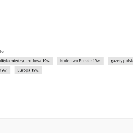
ds:
olityka międzynarodowa 19w.
Królestwo Polskie 19w.
gazety polsk
 19w.
Europa 19w.