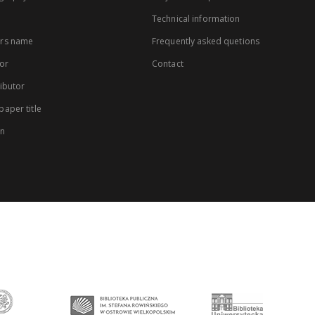
Technical information
rs name
Frequently asked quetions
or
Contact
ibutor
aper title
on