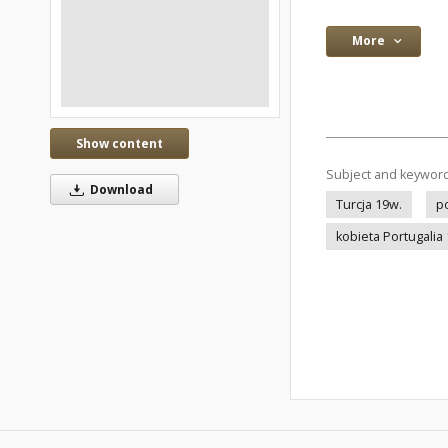
More
Show content
Subject and keywor
Download
Turcja 19w.
p
kobieta Portugalia