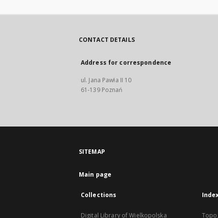
CONTACT DETAILS
Address for correspondence
ul. Jana Pawła II 10
61-139 Poznań
SITEMAP
Main page
Collections
Inde
Digital Library of Wielkopolska
Topo