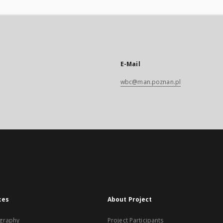
E-Mail
wbc@man.poznan.pl
xes
About Project
graphy
Project Participants