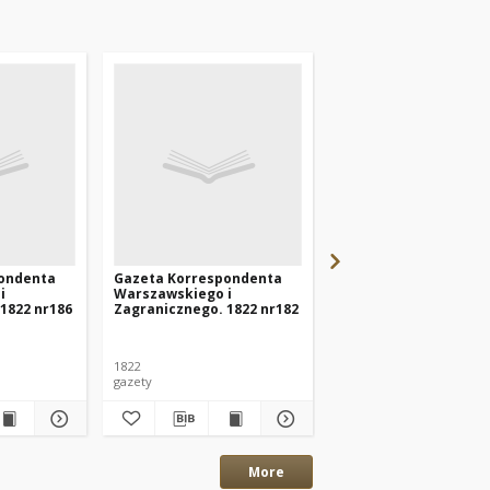
ondenta
Gazeta Korrespondenta
Gazeta Korresponde
i
Warszawskiego i
Warszawskiego i
1822 nr186
Zagranicznego. 1822 nr182
Zagranicznego. 1825 
1822
1825
gazety
gazety
More