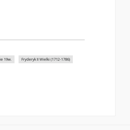
ie 19w.
Fryderyk II Wielki (1712-1786)