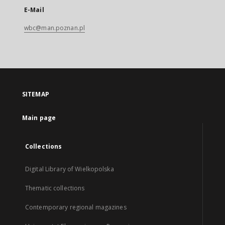
E-Mail
wbc@man.poznan.pl
SITEMAP
Main page
Collections
Digital Library of Wielkopolska
Thematic collections
Contemporary regional magazines