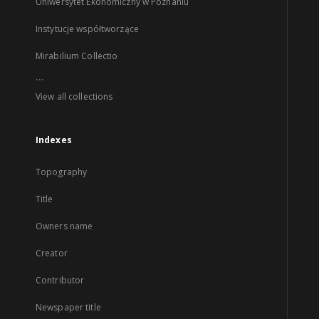
Uniwersytet Ekonomiczny w Poznaniu
Instytucje współtworzące
Mirabilium Collectio
...
View all collections
Indexes
Topography
Title
Owners name
Creator
Contributor
Newspaper title