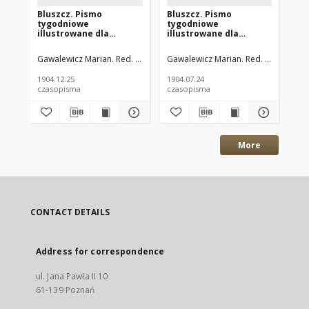
Bluszcz. Pismo
Bluszcz. Pismo
Bl
tygodniowe
tygodniowe
ty
illustrowane dla
illustrowane dla
il
kobiet. 1904.12.12 (25)
kobiet. 1904.07.11 (24)
kob
R.40 nr52
R.40 nr30
(06
Gawalewicz Marian. Red. i Wyd.
Gawalewicz Marian. Red. i Wyd.
Gaw
1904.12.25
1904.07.24
190
czasopisma
czasopisma
cza
More
CONTACT DETAILS
Address for correspondence
ul. Jana Pawła II 10
61-139 Poznań