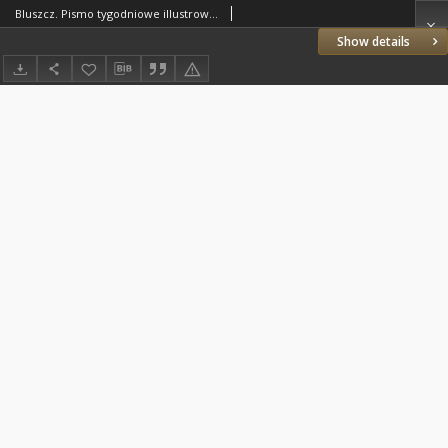
Bluszcz. Pismo tygodniowe illustrowane dla kobiet. 1904.10.24 (11.06) R.40 nr45
Show details