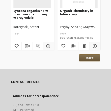
Synteza organiczna w
Organic chemistry in
Z 
pracowni chemicznej i
laboratory
pr
w przyrodzie
Un
Po
Korczyński, Antoni
Przybył Anna K.
Grajewski Jakub
Ant
Wo
1923
2020
194
podręczniki akademickie
odb
More
CONTACT DETAILS
Address for correspondence
ul. Jana Pawła II 10
61-139 Poznań