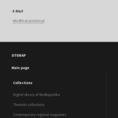
E-Mail
wbc@man.poznan.pl
SITEMAP
Main page
Collections
Digital Library of Wielkopolska
Thematic collections
Contemporary regional magazines