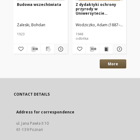
Budowa wszechświata
Z dydaktyki ochrony
Un
przyrody w
w 
Uniwersytecie
19
Poznańskim
pr
Li
Zaleski, Bohdan
Wodziczko, Adam (1887–1948)
Lis
ur
in
1923
1948
192
21
odbitka
pr
More
CONTACT DETAILS
Address for correspondence
ul. Jana Pawła II 10
61-139 Poznań