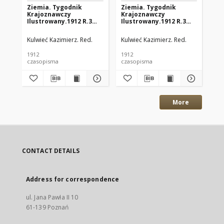
Ziemia. Tygodnik
Ziemia. Tygodnik
Zi
Krajoznawczy
Krajoznawczy
Kr
Ilustrowany.1912 R.3
Ilustrowany.1912 R.3
Il
nr51
nr17
nr
Kulwieć Kazimierz. Red.
Kulwieć Kazimierz. Red.
Jan
1912
1912
192
czasopisma
czasopisma
cza
More
CONTACT DETAILS
Address for correspondence
ul. Jana Pawła II 10
61-139 Poznań