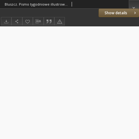
Bluszcz. Pismo tygodniowe illustrowane dla kobiet. 1884.09.26 (10.08) R.20 nr41
Show details