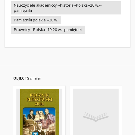
Nauczyciele akademiccy --historia--Polska--20 w.--
pamiętniki
Pamiętniki polskie --20 w.
Prawnicy --Polska--19-20 w.--pamiętniki
OBJECTS
similar