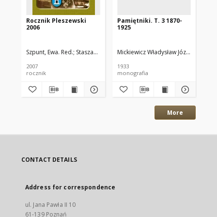
Rocznik Pleszewski
Pamiętniki. T. 3 1870-
Pa
2006
1925
Ma
Szpunt, Ewa. Red.
Staszak, Adam. Red.
Mickiewicz Władysław Józef (1838–1
Ptak, Arkadiusz. Red.
Mielcarek
Mar
2007
1933
192
rocznik
monografia
pam
More
CONTACT DETAILS
Address for correspondence
ul. Jana Pawła II 10
61-139 Poznań