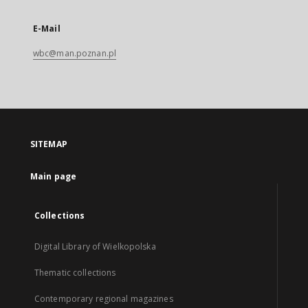
E-Mail
wbc@man.poznan.pl
SITEMAP
Main page
Collections
Digital Library of Wielkopolska
Thematic collections
Contemporary regional magazines