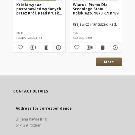
Krótki wykaz
Wiarus. Pismo Dla
Sa
postanowień wydanych
Średniego Stanu
de
przez Król. Rząd Pruski
Polskiego. 1873 R.1 nr89
fo
w celu odwrócenia
dis
niebezpieczeństwa,
fo
Krajewicz Franciszek. Red.
Tof
jakiem cholera
azyatycka zagraża
1831
1873
186
wraz z przepisem
rozporządzenia
czasopisma
ese
wstrzemięźliwego
zachowania się i
niezwłocznego użycia
własnej pomocy w razie
zachorowania
More
CONTACT DETAILS
Address for correspondence
ul. Jana Pawła II 10
61-139 Poznań