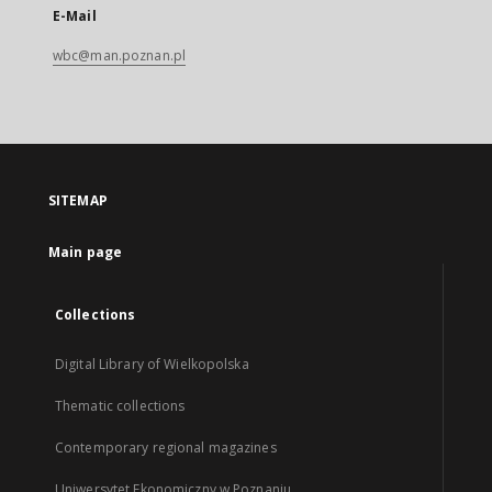
E-Mail
wbc@man.poznan.pl
SITEMAP
Main page
Collections
Digital Library of Wielkopolska
Thematic collections
Contemporary regional magazines
Uniwersytet Ekonomiczny w Poznaniu