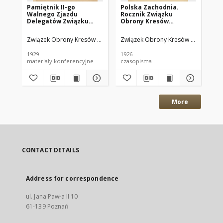
Pamiętnik II-go
Polska Zachodnia.
St
Walnego Zjazdu
Rocznik Związku
Kr
Delegatów Związku
Obrony Kresów
(c
Obrony Kresów
Zachodnich. Rocznik 1
mi
Zachodnich w
1926
Związek Obrony Kresów Zachodnich. Walny Zjazd Delegatów (2 1928
Związek Obrony Kresów Wschodnic
Zw
Warszawie dnia 17 i 18
listopada 1928 r
1929
1926
[19
materiały konferencyjne
czasopisma
sta
More
CONTACT DETAILS
Address for correspondence
ul. Jana Pawła II 10
61-139 Poznań