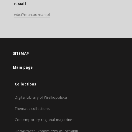
E-Mail
wbc@man.poznan.pl
SITEMAP
Main page
Collections
Digital Library of Wielkopolska
Thematic collections
Contemporary regional magazines
Uniwersytet Ekonomiczny w Poznaniu