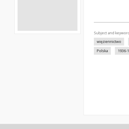
Subject and keywor
więziennictwo
Polska
1936-