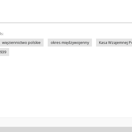
ds:
więziennictwo polskie
okres międzywojenny
Kasa Wzajemnej Po
1939