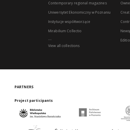
Contemporary regional magazines
Owne
Uniwersytet Ekonomiczny w Poznaniu
Creat
Instytucje współtworzące
Contr
Mirabilium Collectio
Newsp
...
Editi
View all collections
PARTNERS
Project participants