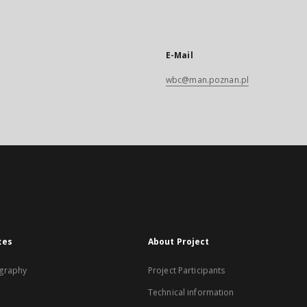
E-Mail
wbc@man.poznan.pl
xes
About Project
graphy
Project Participants
Technical information