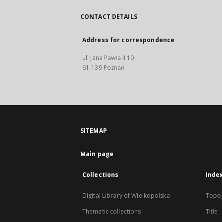
CONTACT DETAILS
Address for correspondence
ul. Jana Pawła II 10
61-139 Poznań
SITEMAP
Main page
Collections
Inde
Digital Library of Wielkopolska
Topo
Thematic collections
Title