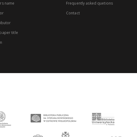
rs name
Frequently asked quetions
or
Contact
ibutor
aper title
on