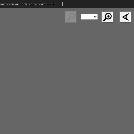
Lech. Gazeta Gnieźnieńska: codzienne pismo polityczne dla wszystkich stanów 1929.05.28 R.31 Nr121