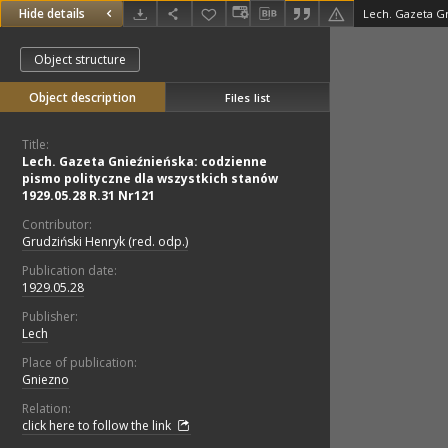
Hide details
Object structure
Object description
Files list
Title:
Lech. Gazeta Gnieźnieńska: codzienne
pismo polityczne dla wszystkich stanów
1929.05.28 R.31 Nr121
Contributor:
Grudziński Henryk (red. odp.)
Publication date:
1929.05.28
Publisher:
Lech
Place of publication:
Gniezno
Relation:
click here to follow the link