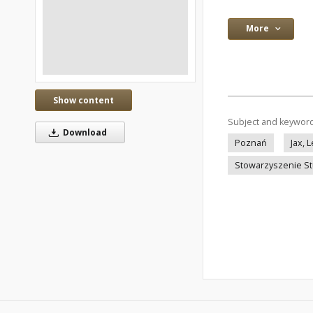
More
Show content
Subject and keywor
Download
Poznań
Jax, 
Stowarzyszenie S