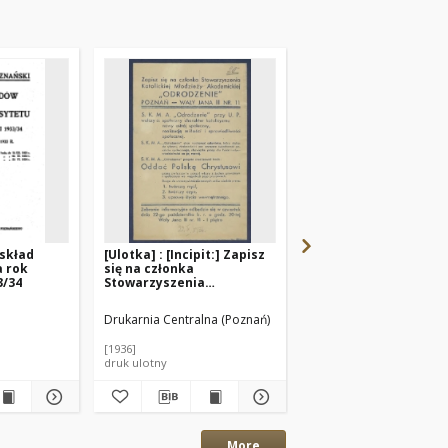
 skład
[Ulotka] : [Incipit:] Zapisz
Z dydaktyki ochrony
a rok
się na członka
przyrody w Uniwersy
3/34
Stowarzyszenia
Poznańskim
Katolickiej Młodzieży
Akademickiej
Drukarnia Centralna (Poznań)
Wodziczko, Adam (1887
"Odrodzenie" Poznań -
Wały Janna III nr 11 [...].
[1936]
1948
druk ulotny
odbitka
More