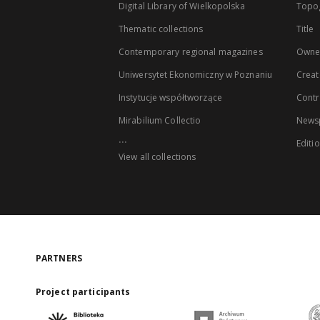
Digital Library of Wielkopolska
Topo
Thematic collections
Title
Contemporary regional magazines
Owne
Uniwersytet Ekonomiczny w Poznaniu
Creat
Instytucje współtworzące
Contr
Mirabilium Collectio
Newsp
...
Editi
View all collections
PARTNERS
Project participants