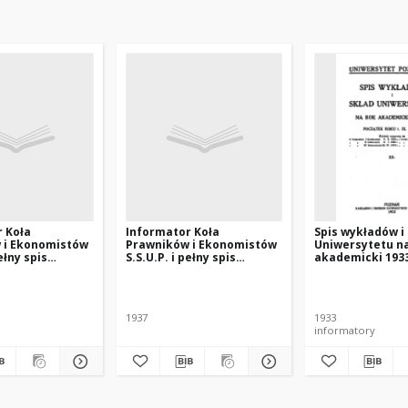
 Koła
Informator Koła
Spis wykładów i
 i Ekonomistów
Prawników i Ekonomistów
Uniwersytetu n
pełny spis
S.S.U.P. i pełny spis
akademicki 193
dla studentów
wykładów dla studentów
prawno-
wydziału prawno-
znego
ekonomicznego.
1937
1933
informatory