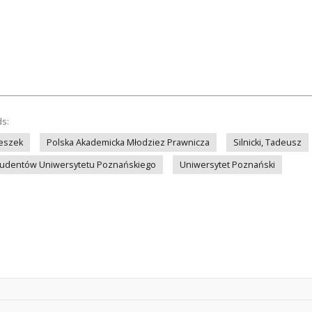
ds:
Leszek
Polska Akademicka Młodziez Prawnicza
Silnicki, Tadeusz
tudentów Uniwersytetu Poznańskiego
Uniwersytet Poznański