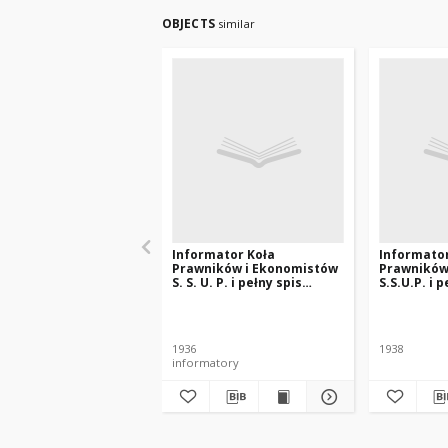
OBJECTS
similar
Informator Koła
Informator
Prawników i Ekonomistów
Prawników
S. S. U. P. i pełny spis
S.S.U.P. i 
wykładów dla studentów
wykładów 
wydziału prawno-
wydziału 
ekonomicznego
ekonomic
1936
1938
informatory