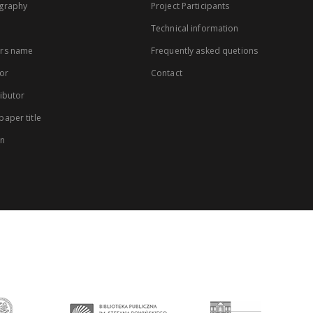
graphy
Project Participants
Technical information
rs name
Frequently asked quetions
or
Contact
ibutor
aper title
on