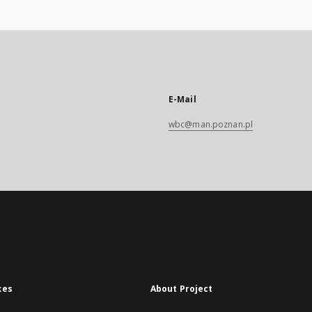
E-Mail
wbc@man.poznan.pl
xes
About Project