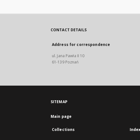
CONTACT DETAILS
Address for correspondence
ul. Jana Pawła II 10
61-139 Poznań
SITEMAP
Main page
Collections
Inde