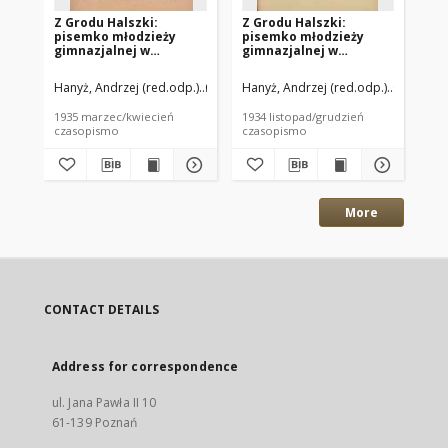
Z Grodu Halszki:
Z Grodu Halszki:
Z 
pisemko młodzieży
pisemko młodzieży
pi
gimnazjalnej w
gimnazjalnej w
gi
Szamotułach 1935
Szamotułach 1934
Sz
marzrzec/kwiecień R.6
listopad/grudzień R.6
wr
Hanyż, Andrzej (red.odp.)
Orlik, Michał (red.)
Hanyż, Andrzej (red.odp.)
Orlik, Mic
Han
Nr11
Nr9
R.
1935 marzec/kwiecień
1934 listopad/grudzień
193
czasopismo
czasopismo
cz
More
CONTACT DETAILS
Address for correspondence
ul. Jana Pawła II 10
61-139 Poznań