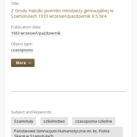
Title:
Z Grodu Halszki: pisemko młodzieży gimnazjalnej w
Szamotułach 1933 wrzesień/pażdziernik R.5 Nr4
Publication date:
1933 wrzesień/październik
Object type:
czasopismo
More
Subject and keywords:
Szamotuły
szkolnictwo
czasopisma szkolne
Państwowe Gimnazjum Humanistyczne im. ks. Piotra
Skargi w Szamotułach