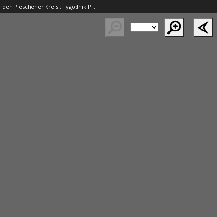
Wochenblatt für den Pleschener Kreis : Tygodnik Powiatu Pleszewskiego 1855.05.26 Nr21