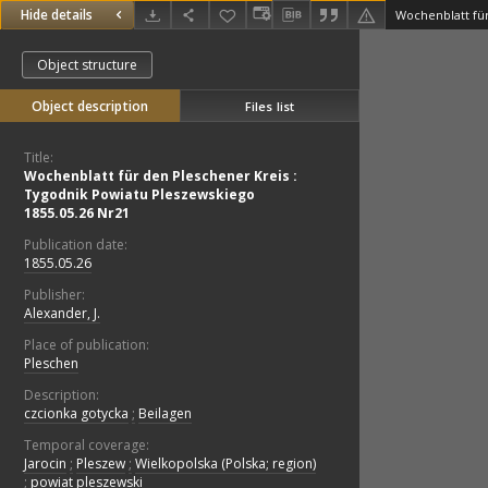
Hide details
Object structure
Object description
Files list
Title:
Wochenblatt für den Pleschener Kreis :
Tygodnik Powiatu Pleszewskiego
1855.05.26 Nr21
Publication date:
1855.05.26
Publisher:
Alexander, J.
Place of publication:
Pleschen
Description:
czcionka gotycka
;
Beilagen
Temporal coverage:
Jarocin
;
Pleszew
;
Wielkopolska (Polska; region)
;
powiat pleszewski