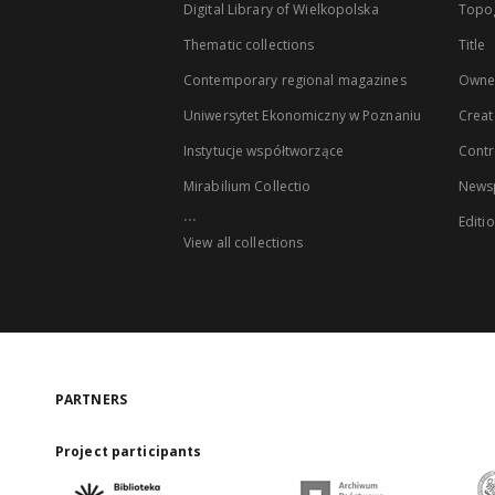
Digital Library of Wielkopolska
Topo
Thematic collections
Title
Contemporary regional magazines
Owne
Uniwersytet Ekonomiczny w Poznaniu
Creat
Instytucje współtworzące
Contr
Mirabilium Collectio
Newsp
...
Editi
View all collections
PARTNERS
Project participants