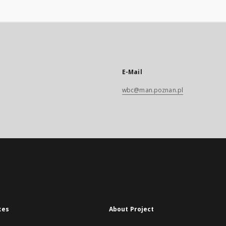
E-Mail
wbc@man.poznan.pl
xes
About Project