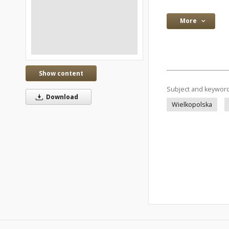
More
Show content
Subject and keywor
Download
Wielkopolska