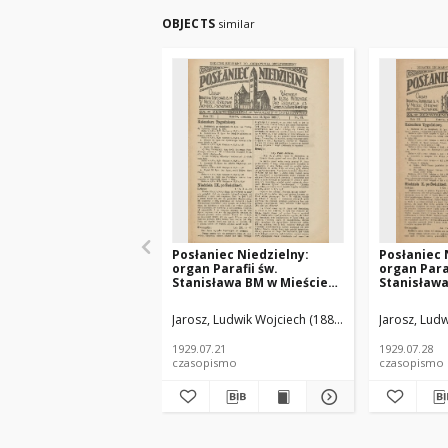
OBJECTS
similar
Posłaniec Niedzielny:
Posłaniec 
organ Parafii św.
organ Paraf
Stanisława BM w Mieście
Stanisława
Ostrowie Archidiec.
Ostrowie A
Poznańskiej 1929.07.21 R.3
Poznańskie
Jarosz, Ludwik Wojciech (1888-1935) red.
Jarosz, Ludw
Płotka,
Nr29
Nr30
1929.07.21
1929.07.28
czasopismo
czasopismo