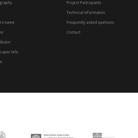
graphy
Project Participants
Technical information
rs name
Frequently asked quetions
or
Contact
ibutor
aper title
on