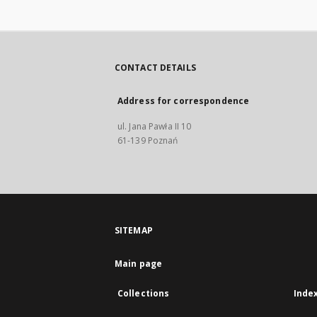
CONTACT DETAILS
Address for correspondence
ul. Jana Pawła II 10
61-139 Poznań
SITEMAP
Main page
Collections
Inde