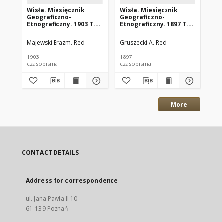
Wisła. Miesięcznik
Wisła. Miesięcznik
Wi
Geograficzno-
Geograficzno-
Ge
Etnograficzny. 1903 T.17
Etnograficzny. 1897 T.11
Etn
z.6
z.1
z.3
Majewski Erazm. Red
Gruszecki A. Red.
Maj
1903
1897
190
czasopisma
czasopisma
cza
More
CONTACT DETAILS
Address for correspondence
ul. Jana Pawła II 10
61-139 Poznań