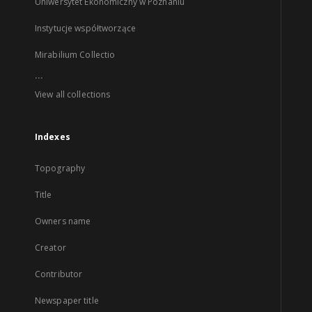
Uniwersytet Ekonomiczny w Poznaniu
Instytucje współtworzące
Mirabilium Collectio
...
View all collections
Indexes
Topography
Title
Owners name
Creator
Contributor
Newspaper title