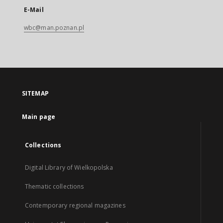
E-Mail
wbc@man.poznan.pl
SITEMAP
Main page
Collections
Digital Library of Wielkopolska
Thematic collections
Contemporary regional magazines