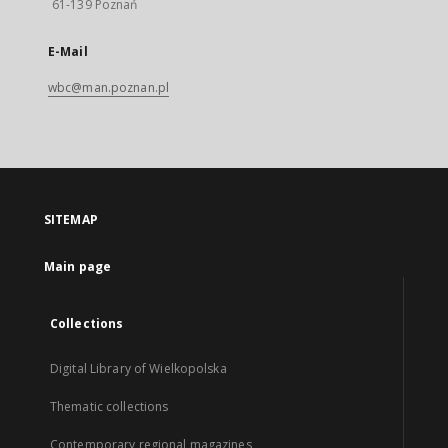
61-139 Poznań
E-Mail
wbc@man.poznan.pl
SITEMAP
Main page
Collections
Digital Library of Wielkopolska
Thematic collections
Contemporary regional magazines