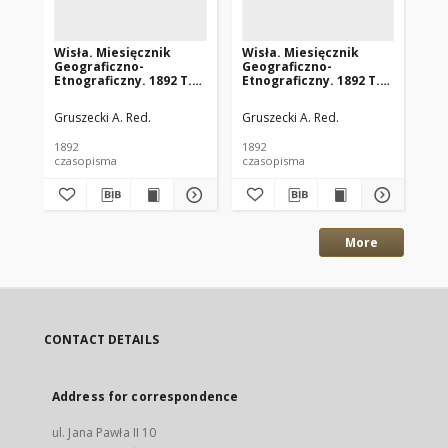
Wisła. Miesięcznik
Wisła. Miesięcznik
Wi
Geograficzno-
Geograficzno-
Ge
Etnograficzny. 1892 T.6
Etnograficzny. 1892 T.6
Etn
z.2
z.1
z.4
Gruszecki A. Red.
Gruszecki A. Red.
Gru
1892
1892
189
czasopisma
czasopisma
cza
More
CONTACT DETAILS
Address for correspondence
ul. Jana Pawła II 10