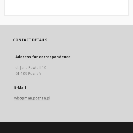
CONTACT DETAILS
Address for correspondence
ul. Jana Pawła II 10
61-139 Poznań
E-Mail
wbc@man.poznan.pl