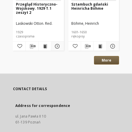
Przegląd Historyczno-
Sztambuch gdański
Ws
Wojskowy. 1929 T.1
Heinricha Böhme
do
zeszyt 2
186
Laskowski Otton. Red.
Böhme, Heinrich
Kró
1929
1601-1650
195
czasopisma
rękopisy
More
CONTACT DETAILS
Address for correspondence
ul. Jana Pawła II 10
61-139 Poznań