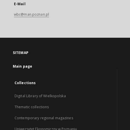
E-Mail
wbc@man.poznan.pl
SITEMAP
Main page
Collections
Digital Library of Wielkopolska
Thematic collections
Contemporary regional magazines
Uniwersytet Ekonomiczny w Poznaniu