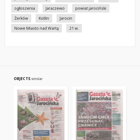
ogłoszenia
Jaraczewo
powiat jarociński
Żerków
Kotlin
Jarocin
Nowe Miasto nad Wartą
21 w.
OBJECTS
similar