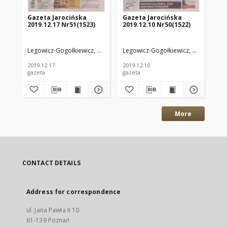
Gazeta Jarocińska
Gazeta Jarocińska
Ga
2019.12.17 Nr51(1523)
2019.12.10 Nr50(1522)
20
Legowicz-Gogołkiewicz, Anna. Red.
Legowicz-Gogołkiewicz, Anna. Red.
Leg
2019.12.17
2019.12.10
201
gazeta
gazeta
gaz
More
CONTACT DETAILS
Address for correspondence
ul. Jana Pawła II 10
61-139 Poznań