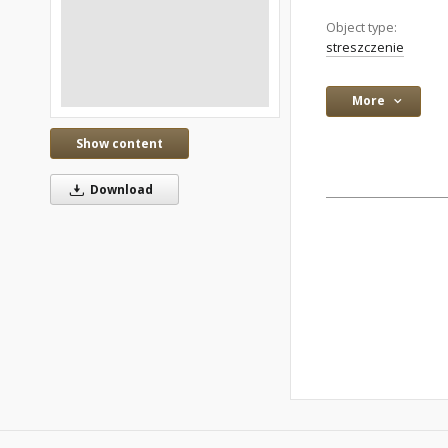
Object type:
streszczenie
More
Show content
Download