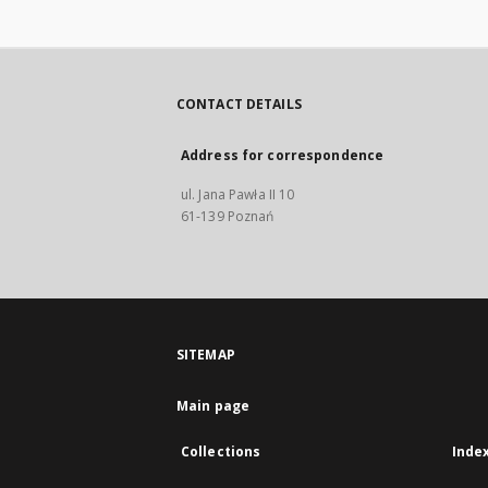
CONTACT DETAILS
Address for correspondence
ul. Jana Pawła II 10
61-139 Poznań
SITEMAP
Main page
Collections
Inde