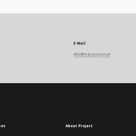
E-Mail
wbc@man.poznan.pl
xes
About Project