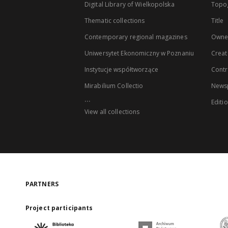
Digital Library of Wielkopolska
Topo
Thematic collections
Title
Contemporary regional magazines
Owne
Uniwersytet Ekonomiczny w Poznaniu
Creat
Instytucje współtworzące
Contr
Mirabilium Collectio
Newsp
...
Editi
View all collections
PARTNERS
Project participants