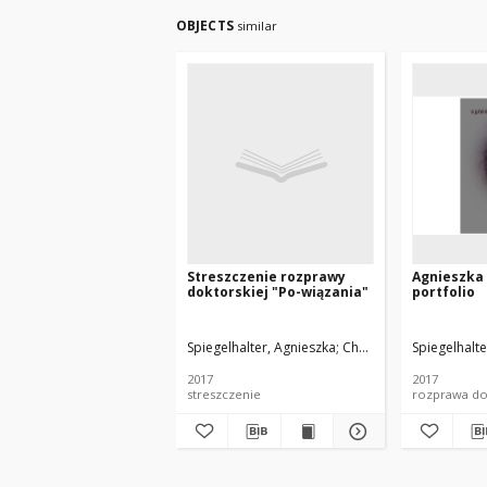
OBJECTS
similar
Streszczenie rozprawy
Agnieszka 
doktorskiej "Po-wiązania"
portfolio
Spiegelhalter, Agnieszka
Chorążyczewska, Sławo
Spiegelhalte
2017
2017
streszczenie
rozprawa do