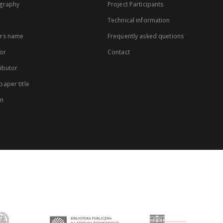
graphy
Project Participants
Technical information
rs name
Frequently asked quetions
or
Contact
ibutor
aper title
on