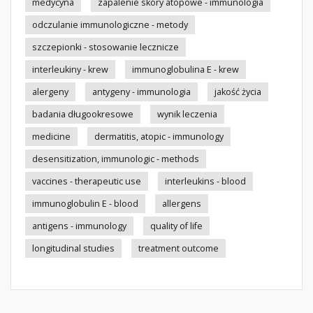
medycyna
zapalenie skóry atopowe - immunologia
odczulanie immunologiczne - metody
szczepionki - stosowanie lecznicze
interleukiny - krew
immunoglobulina E - krew
alergeny
antygeny - immunologia
jakość życia
badania długookresowe
wynik leczenia
medicine
dermatitis, atopic - immunology
desensitization, immunologic - methods
vaccines - therapeutic use
interleukins - blood
immunoglobulin E - blood
allergens
antigens - immunology
quality of life
longitudinal studies
treatment outcome