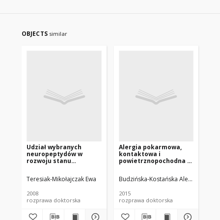
OBJECTS
similar
Udział wybranych
Alergia pokarmowa,
Oc
neuropeptydów w
kontaktowa i
na
rozwoju stanu
powietrznopochodna u
śl
zapalnego u chorych na
dzieci z zespołem
ch
atopowe zapalenie
nadpobudliwości
zap
Teresiak-Mikołajczak Ewa
Budzińska-Kostańska Aleksandra
Ko
skóry
psychoruchowej z
za
deficytem uwagi
po
2008
2015
201
rozprawa doktorska
rozprawa doktorska
roz