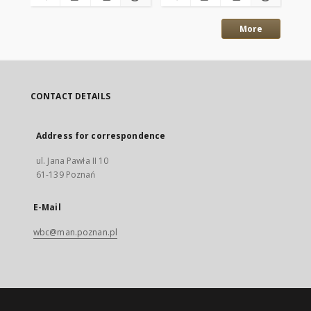
More
CONTACT DETAILS
Address for correspondence
ul. Jana Pawła II 10
61-139 Poznań
E-Mail
wbc@man.poznan.pl