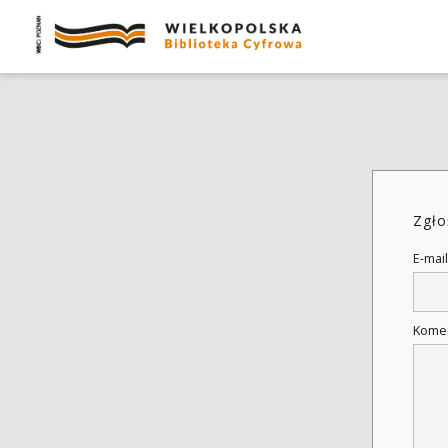
Zgło
E-mail
Kome