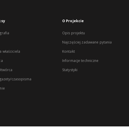
ksy
O Projekcie
rafia
Opis projektu
Najczęściej zadawane pytania
 właściciela
Kontakt
ca
Informacje techniczne
łtwórca
Statystyki
 gazety/czasopisma
nie