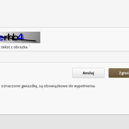
*
 tekst z obrazka.
Anuluj
Zgłoś
a oznaczone gwiazdką, są obowiązkowe do wypełnienia.