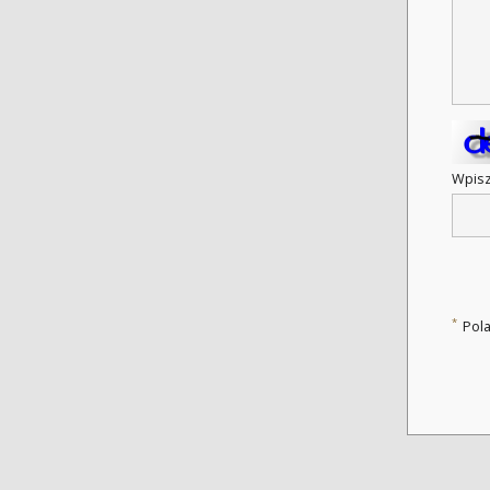
Wpisz
*
Pol