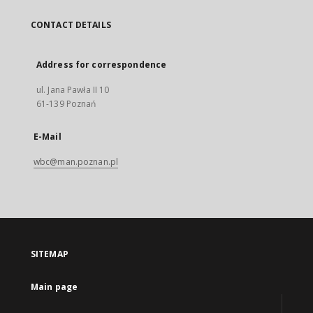
CONTACT DETAILS
Address for correspondence
ul. Jana Pawła II 10
61-139 Poznań
E-Mail
wbc@man.poznan.pl
SITEMAP
Main page