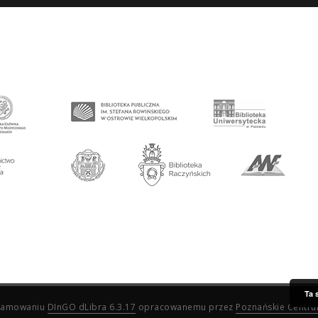
Ta 
ogramowaniu
DInGO dLibra 6.3.17
opracowanemu przez
Poznańskie Centr