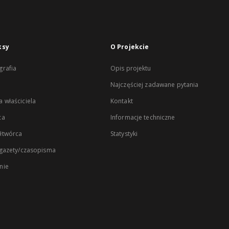
ksy
O Projekcie
rafia
Opis projektu
Najczęściej zadawane pytania
 właściciela
Kontakt
ca
Informacje techniczne
łtwórca
Statystyki
 gazety/czasopisma
nie