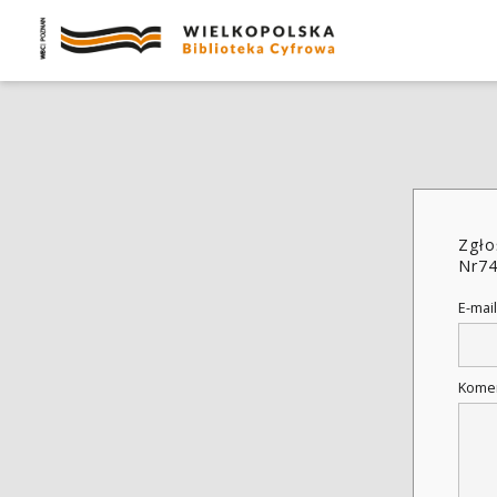
Zgło
Nr7
E-mail
Kome