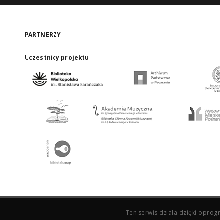
PARTNERZY
Uczestnicy projektu
Ten serwis działa dzięki opr