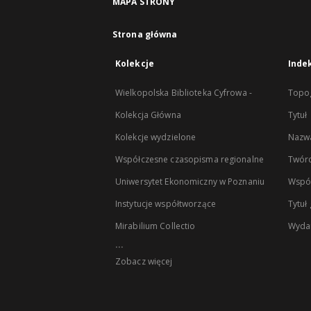
MAPA STRONY
Strona główna
Kolekcje
Inde
Wielkopolska Biblioteka Cyfrowa -
Topog
Kolekcja Główna
Tytuł
Kolekcje wydzielone
Nazwa
Współczesne czasopisma regionalne
Twór
Uniwersytet Ekonomiczny w Poznaniu
Wspó
Instytucje współtworzące
Tytuł
Mirabilium Collectio
Wyda
...
Zobacz więcej