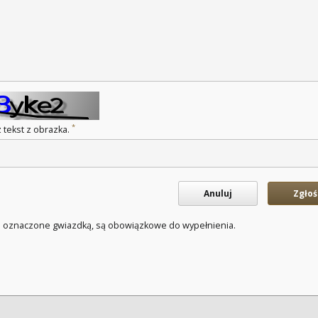
*
 tekst z obrazka.
Anuluj
Zgłoś
a oznaczone gwiazdką, są obowiązkowe do wypełnienia.