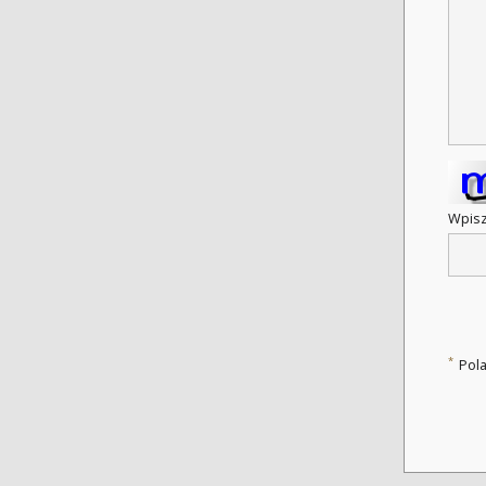
Wpisz
*
Pol