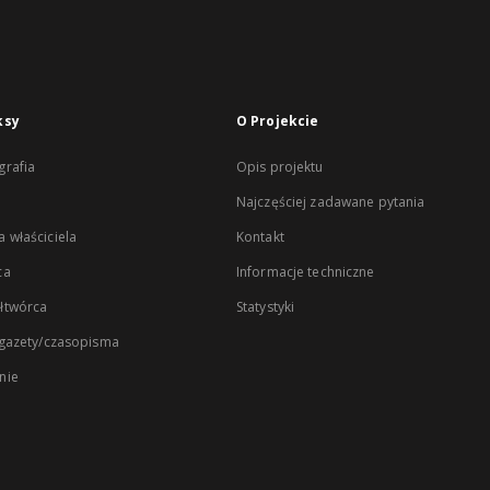
ksy
O Projekcie
rafia
Opis projektu
Najczęściej zadawane pytania
 właściciela
Kontakt
ca
Informacje techniczne
łtwórca
Statystyki
 gazety/czasopisma
nie