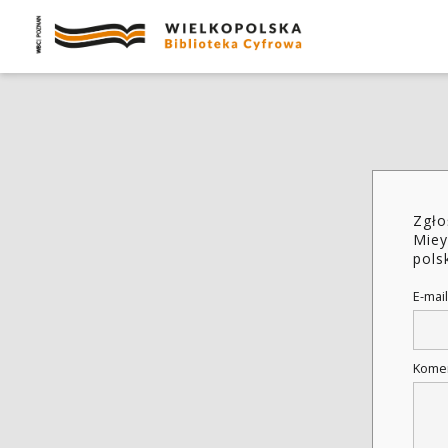
Zgło
Miey
pols
E-mail
Kome