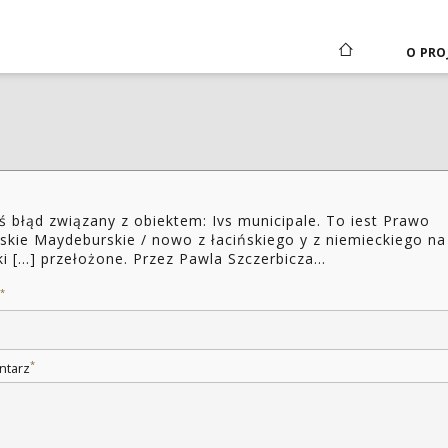
O PRO
ś błąd związany z obiektem: Ivs municipale. To iest Prawo
skie Maydeburskie / nowo z łacińskiego y z niemieckiego na
ki [...] przełożone. Przez Pawla Szczerbicza...
*
*
ntarz