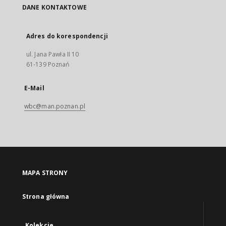
DANE KONTAKTOWE
Adres do korespondencji
ul. Jana Pawła II 10
61-139 Poznań
E-Mail
wbc@man.poznan.pl
MAPA STRONY
Strona główna
Kolekcje