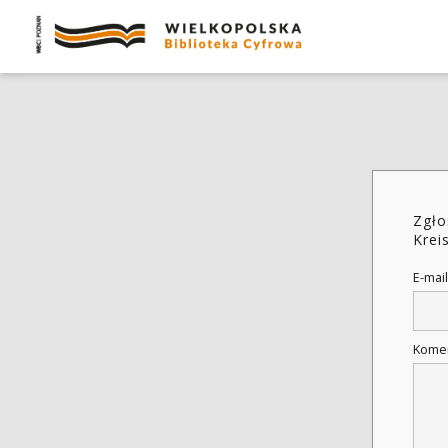
Zgło
Krei
E-mail
Kome