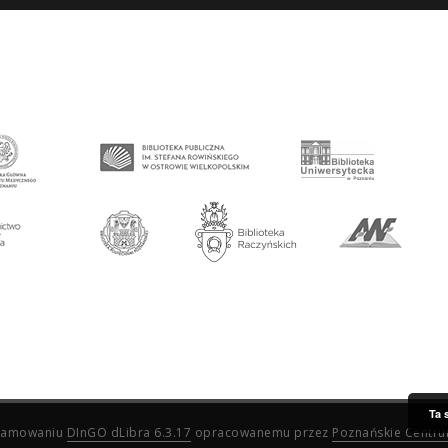
Ta 
ogramowaniu
DInGO dLibra 6.3.17
opracowanemu przez
Poznańskie Centr