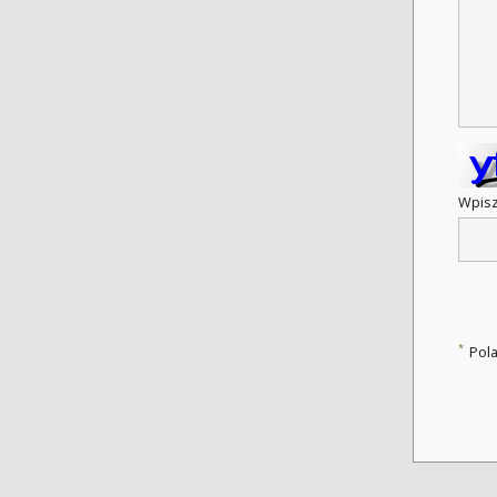
Wpisz
*
Pol