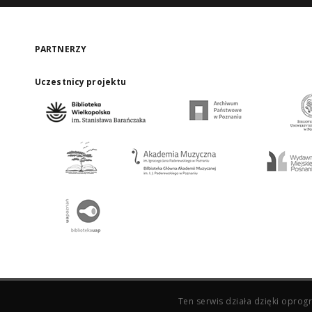
PARTNERZY
Uczestnicy projektu
Ten serwis działa dzięki opr