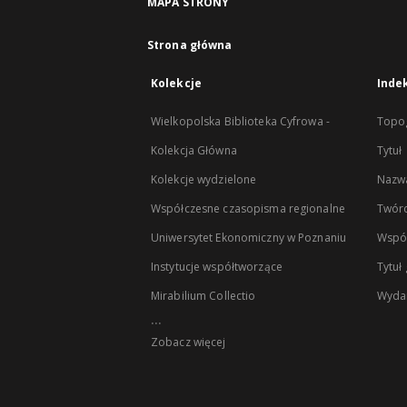
MAPA STRONY
Strona główna
Kolekcje
Inde
Wielkopolska Biblioteka Cyfrowa -
Topog
Kolekcja Główna
Tytuł
Kolekcje wydzielone
Nazwa
Współczesne czasopisma regionalne
Twór
Uniwersytet Ekonomiczny w Poznaniu
Wspó
Instytucje współtworzące
Tytuł
Mirabilium Collectio
Wyda
...
Zobacz więcej