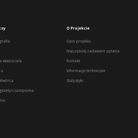
ksy
O Projekcie
rafia
Opis projektu
Najczęściej zadawane pytania
 właściciela
Kontakt
ca
Informacje techniczne
łtwórca
Statystyki
 gazety/czasopisma
nie