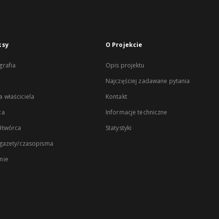
ksy
O Projekcie
rafia
Opis projektu
Najczęściej zadawane pytania
 właściciela
Kontakt
ca
Informacje techniczne
łtwórca
Statystyki
 gazety/czasopisma
nie