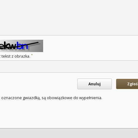
*
 tekst z obrazka.
Anuluj
Zgłoś
a oznaczone gwiazdką, są obowiązkowe do wypełnienia.