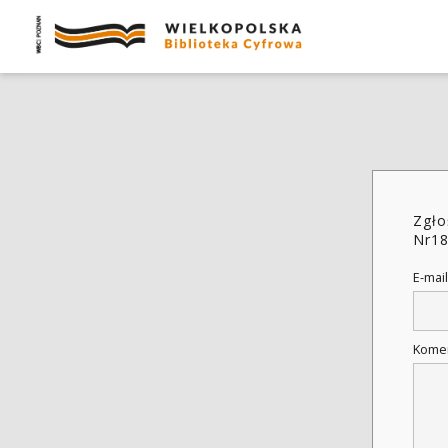
Zgło
Nr1
E-mail
Kome