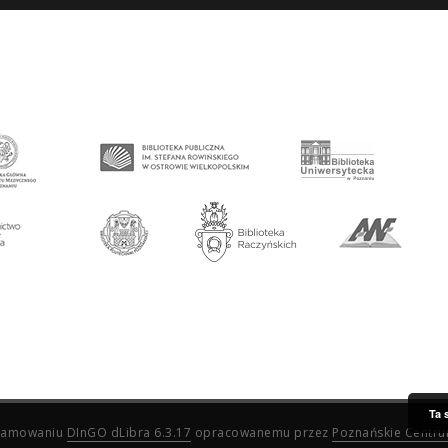
Ta 
ogramowaniu
DInGO dLibra 6.3.17
opracowanemu przez
Poznańskie Centr