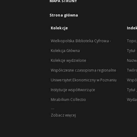
MAPA STRONY
Strona główna
Kolekcje
Inde
Wielkopolska Biblioteka Cyfrowa -
Topog
Kolekcja Główna
Tytuł
Kolekcje wydzielone
Nazwa
Współczesne czasopisma regionalne
Twór
Uniwersytet Ekonomiczny w Poznaniu
Wspó
Instytucje współtworzące
Tytuł
Mirabilium Collectio
Wyda
...
Zobacz więcej