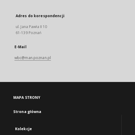
Adres do korespondencji
ul. Jana Pawła II 10
61-139 Poznań
E-Mail
wbc@man.poznan.pl
MAPA STRONY
Strona główna
Kolekcje