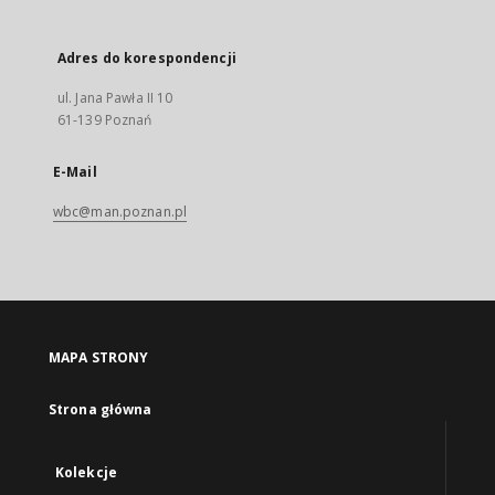
Adres do korespondencji
ul. Jana Pawła II 10
61-139 Poznań
E-Mail
wbc@man.poznan.pl
MAPA STRONY
Strona główna
Kolekcje