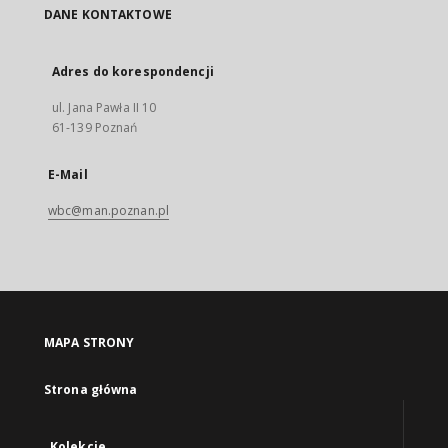
DANE KONTAKTOWE
Adres do korespondencji
ul. Jana Pawła II 10
61-139 Poznań
E-Mail
wbc@man.poznan.pl
MAPA STRONY
Strona główna
Kolekcje