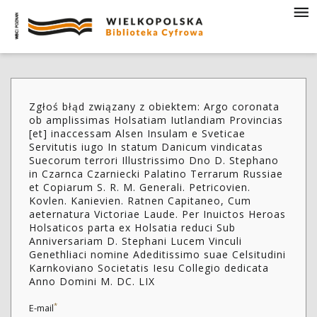
Zgłoś błąd związany z obiektem: Argo coronata
ob amplissimas Holsatiam Iutlandiam Provincias
[et] inaccessam Alsen Insulam e Sveticae
Servitutis iugo In statum Danicum vindicatas
Suecorum terrori Illustrissimo Dno D. Stephano
in Czarnca Czarniecki Palatino Terrarum Russiae
et Copiarum S. R. M. Generali. Petricovien.
Kovlen. Kanievien. Ratnen Capitaneo, Cum
aeternatura Victoriae Laude. Per Inuictos Heroas
Holsaticos parta ex Holsatia reduci Sub
Anniversariam D. Stephani Lucem Vinculi
Genethliaci nomine Adeditissimo suae Celsitudini
Karnkoviano Societatis Iesu Collegio dedicata
Anno Domini M. DC. LIX
*
E-mail