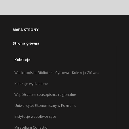
MAPA STRONY
Strona główna
Kolekcje
Wielkopolska Biblioteka Cyfrowa - Kolekcja Główna
Kolekcje wydzielone
Współczesne czasopisma regionalne
Uniwersytet Ekonomiczny w Poznaniu
Instytucje współtworzące
Mirabilium Collectio