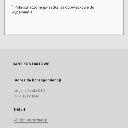
*
Pola oznaczone gwiazdką, są obowiązkowe do
wypełnienia.
DANE KONTAKTOWE
Adres do korespondencji
ul. Jana Pawła II 10
61-139 Poznań
E-Mail
wbc@man.poznan.pl