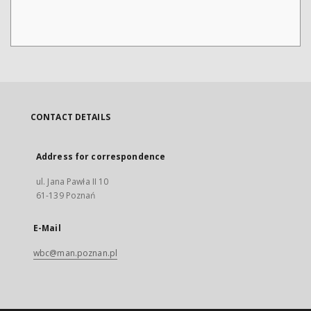
CONTACT DETAILS
Address for correspondence
ul. Jana Pawła II 10
61-139 Poznań
E-Mail
wbc@man.poznan.pl