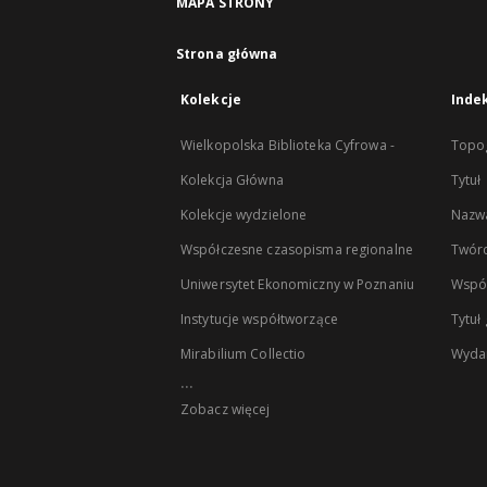
MAPA STRONY
Strona główna
Kolekcje
Inde
Wielkopolska Biblioteka Cyfrowa -
Topog
Kolekcja Główna
Tytuł
Kolekcje wydzielone
Nazwa
Współczesne czasopisma regionalne
Twór
Uniwersytet Ekonomiczny w Poznaniu
Wspó
Instytucje współtworzące
Tytuł
Mirabilium Collectio
Wyda
...
Zobacz więcej