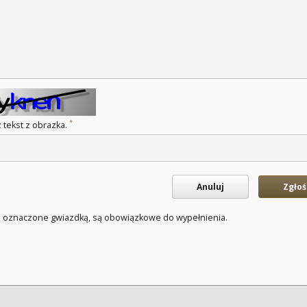
*
 tekst z obrazka.
Anuluj
Zgłoś
a oznaczone gwiazdką, są obowiązkowe do wypełnienia.