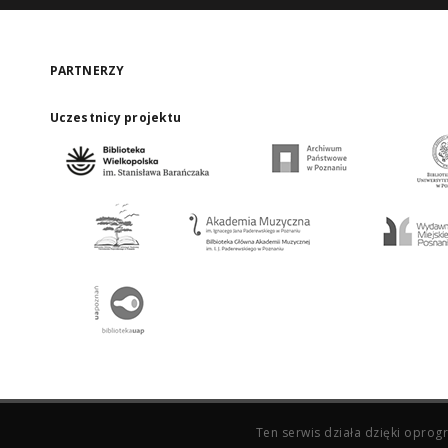
PARTNERZY
Uczestnicy projektu
Ten serwis działa dzięki opr