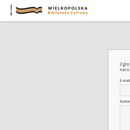
Zgło
naro
E-mail
Kome