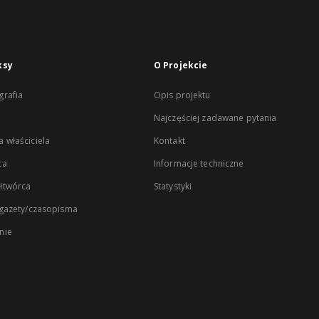
ksy
O Projekcie
rafia
Opis projektu
Najczęściej zadawane pytania
 właściciela
Kontakt
ca
Informacje techniczne
łtwórca
Statystyki
 gazety/czasopisma
nie