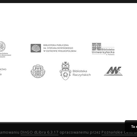
Ta 
ogramowaniu
DInGO dLibra 6.3.17
opracowanemu przez
Poznańskie Centr