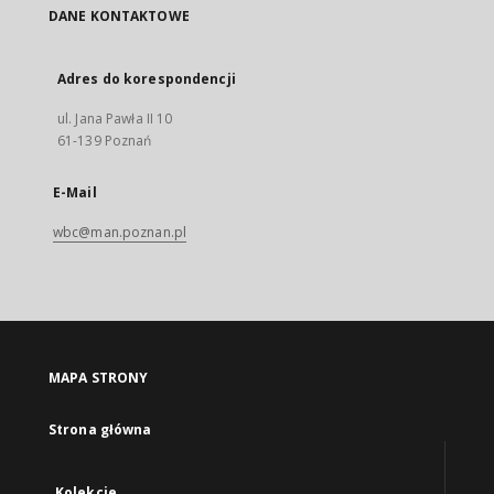
DANE KONTAKTOWE
Adres do korespondencji
ul. Jana Pawła II 10
61-139 Poznań
E-Mail
wbc@man.poznan.pl
MAPA STRONY
Strona główna
Kolekcje