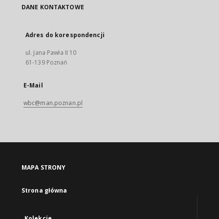
DANE KONTAKTOWE
Adres do korespondencji
ul. Jana Pawła II 10
61-139 Poznań
E-Mail
wbc@man.poznan.pl
MAPA STRONY
Strona główna
Kolekcje