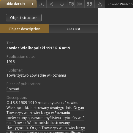
Hide details
Łowiec Wielkopo
Object structure
Object description
Files list
Title:
Łowiec Wielkopolski 1913 R.6 nr19
Publication date:
1913
Publisher:
Towarzystwo Łowieckie w Poznaniu
Place of publication:
Poznań
Description:
Od R.3 1909-1910 zmiana tytułu z : "Łowiec
Wielkopolski. Ilustrowany dwutygodnik. Organ
Towarzystwa Łowieckiego w Poznaniu
poświęcony sprawom myślistwa i rybołóstwa"
na : "Łowiec Wielkopolski. Ilustrowany
dwutygodnik. Organ Towarzystwa Łowieckiego
w Poznaniu, poświęcony sprawom myślistwa"