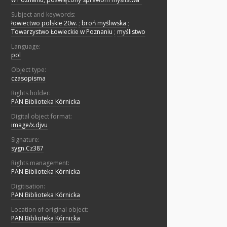
Subject and keywords:
łowiectwo polskie 20w.
;
broń myśliwska
;
Towarzystwo Łowieckie w Poznaniu
;
myślistwo
Language:
pol
Object type:
czasopisma
Rights holder:
PAN Biblioteka Kórnicka
Digital object format:
image/x.djvu
Signature:
sygn.Cz387
Rights management:
PAN Biblioteka Kórnicka
Digitisation:
PAN Biblioteka Kórnicka
Location of original object:
PAN Biblioteka Kórnicka