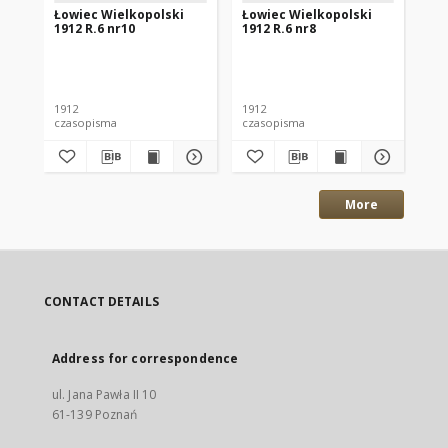
Łowiec Wielkopolski
Łowiec Wielkopolski
Ło
1912 R.6 nr10
1912 R.6 nr8
191
1912
1912
191
czasopisma
czasopisma
cza
More
CONTACT DETAILS
Address for correspondence
ul. Jana Pawła II 10
61-139 Poznań