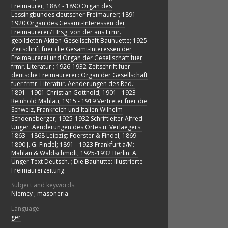
Freimaurer; 1884 - 1890 Organ des
Lessingbundes deutscher Freimaurer; 1891 -
1920 Organ des Gesamt-Interessen der
Freimaurerei / Hrsg. von der aus Frmr.
gebildeten Aktien-Gesellschaft Bauhuette; 1925
Zeitschrift fuer die Gesamt-Interessen der
Freimaurerei und Organ der Gesellschaft fuer
frmr. Literatur ; 1926-1932 Zeitschrift fuer
deutsche Freimaurerei : Organ der Gesellschaft
fuer frmr. Literatur. Aenderungen des Red.:
1891 - 1901 Christian Gotthold; 1901 - 1923
Reinhold Mahlau; 1915 - 1919 Vertreter fuer die
Schweiz, Frankreich und Italien Wilhelm
Schoeneberger; 1925-1932 Schriftleiter Alfred
Unger. Aenderungen des Ortes u. Verlaegers:
1863 - 1868 Leipzig: Foerster & Findel; 1869 -
1890 J. G. Findel; 1891 - 1923 Frankfurt a/M:
Mahlau & Waldschmidt; 1925-1932 Berlin: A.
Unger Text Deutsch.
;
Die Bauhutte: Illustrierte
Freimaurerzeitung
Subject and keywords:
Niemcy
;
masoneria
Language:
ger