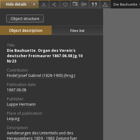
Hide details
Object structure
Object description
Files list
Title:
Die Bauhuette. Organ des Verein's
deutscher Freimaurer 1867.06.08 Jg.10
Nr23
Contributor:
Findel Josef Gabriel (1828-1905) (hrsg.)
Publication date:
1867.06.08
Publisher:
Luppe Hermann
Place of publication:
Leipzig
Description:
Aenderungen des Untertitels und des
Herausgebers: 1859 - 1883 Zeitung fuer