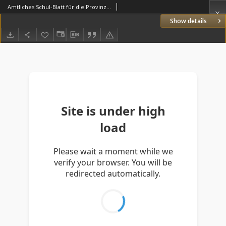
Amtliches Schul-Blatt für die Provinz Posen 1903.12.20 R.36 nr24
Show details